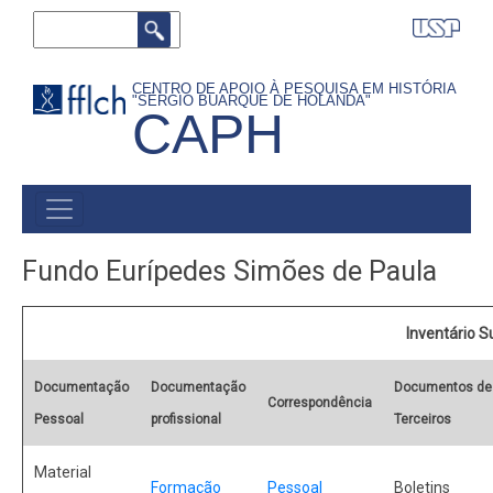
Pular
Buscar
para
o
CENTRO DE APOIO À PESQUISA EM HISTÓRIA
"SÉRGIO BUARQUE DE HOLANDA"
conteúdo
CAPH
principal
MAIN
MENU
Fundo Eurípedes Simões de Paula
Inventário 
Documentação
Documentação
Documentos de
Correspondência
Pessoal
profissional
Terceiros
Material
Formação
Pessoal
Boletins