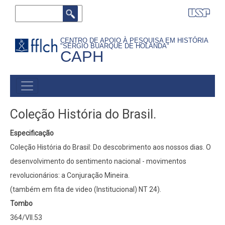
Pular
Buscar
para
o
CENTRO DE APOIO À PESQUISA EM HISTÓRIA
"SÉRGIO BUARQUE DE HOLANDA"
conteúdo
CAPH
principal
MAIN
MENU
Coleção História do Brasil.
Especificação
Coleção História do Brasil: Do descobrimento aos nossos dias. O
desenvolvimento do sentimento nacional - movimentos
revolucionários: a Conjuração Mineira.
(também em fita de video (Institucional) NT 24).
Tombo
364/VII.53