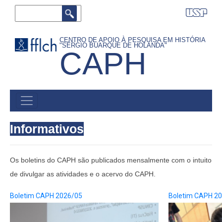
Pular
Buscar
para
o
CENTRO DE APOIO À PESQUISA EM HISTÓRIA
"SÉRGIO BUARQUE DE HOLANDA"
conteúdo
CAPH
principal
MAIN
MENU
Informativos
Os boletins do CAPH são publicados mensalmente com o intuito
de divulgar as atividades e o acervo do CAPH.
Boletim CAPH 2026/05
Boletim CAPH 2