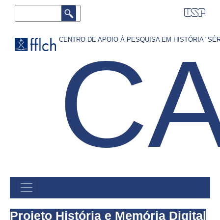
Pular
Buscar
para
o
C
CENTRO DE APOIO À PESQUISA EM HISTÓRIA "S
conteúdo
principal
MAIN
MENU
Projeto História e Memória Digital