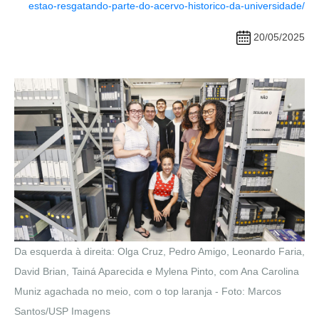
estao-resgatando-parte-do-acervo-historico-da-universidade/
20/05/2025
Da esquerda à direita: Olga Cruz, Pedro Amigo, Leonardo Faria,
David Brian, Tainá Aparecida e Mylena Pinto, com Ana Carolina
Muniz agachada no meio, com o top laranja - Foto: Marcos
Santos/USP Imagens