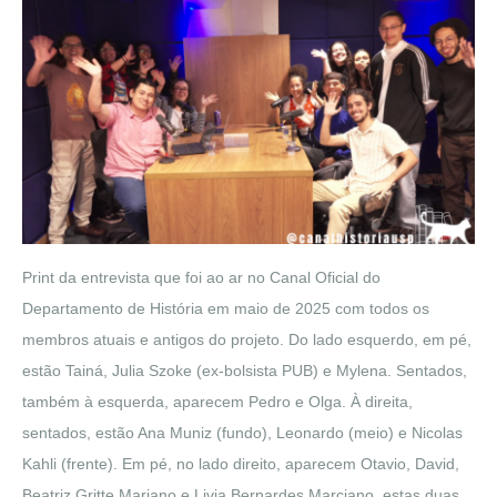
Print da entrevista que foi ao ar no Canal Oficial do
Departamento de História em maio de 2025 com todos os
membros atuais e antigos do projeto. Do lado esquerdo, em pé,
estão Tainá, Julia Szoke (ex-bolsista PUB) e Mylena. Sentados,
também à esquerda, aparecem Pedro e Olga. À direita,
sentados, estão Ana Muniz (fundo), Leonardo (meio) e Nicolas
Kahli (frente). Em pé, no lado direito, aparecem Otavio, David,
Beatriz Gritte Mariano e Livia Bernardes Marciano, estas duas